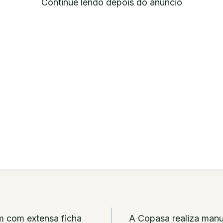
Continue lendo depois do anúncio
ão
m com extensa ficha
A Copasa realiza manu