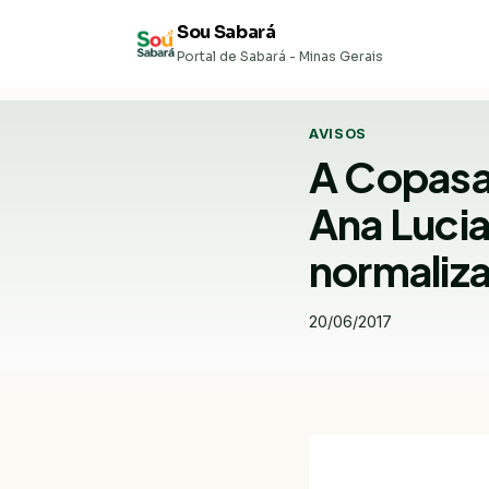
Pular
Sou Sabará
para
Portal de Sabará - Minas Gerais
o
Conteúdo
AVISOS
A Copasa
Ana Luci
normaliza
20/06/2017