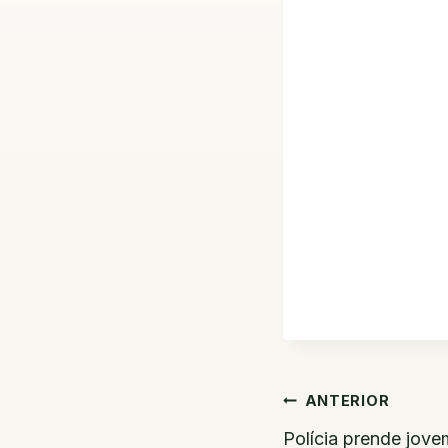
Navegaç
ANTERIOR
Polícia prende jove