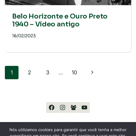
Belo Horizonte e Ouro Preto
1940 – Vídeo antigo
16/02/2023
Navegação
Página
1
2
3
…
10
da
Seguinte
Página
Nós utilizamos cookies para garantir que você tenha a melhor
experiência em nosso site. Se você continua a usar este site,