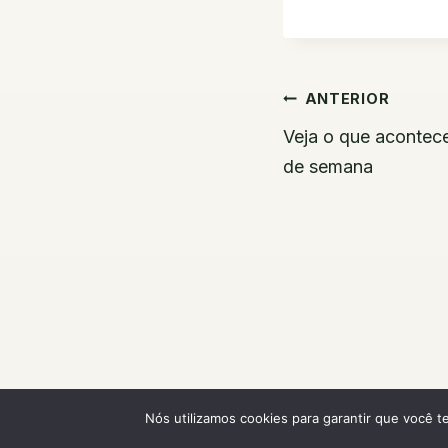
Navegaç
ANTERIOR
de
Veja o que acontece
de semana
Post
Nós utilizamos cookies para garantir que você t