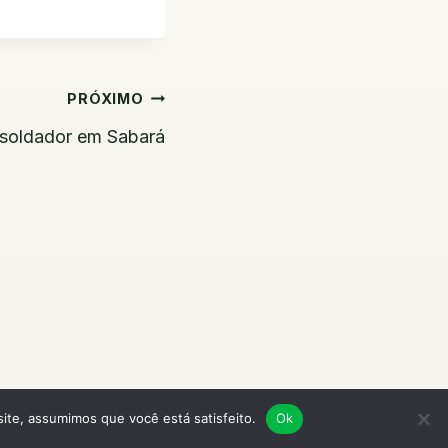
PRÓXIMO
 soldador em Sabará
site, assumimos que você está satisfeito.
Ok