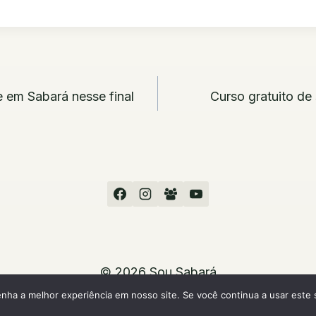
ão
 em Sabará nesse final
Curso gratuito de
© 2026 Sou Sabará
enha a melhor experiência em nosso site. Se você continua a usar este 