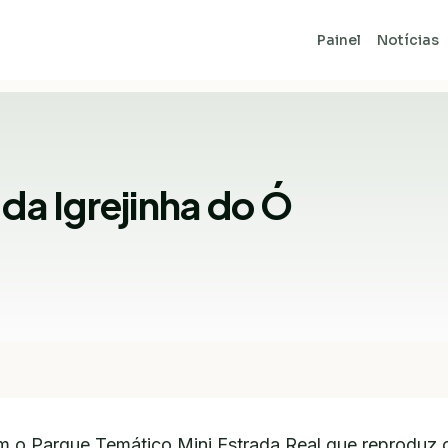
Painel
Notícias
 da Igrejinha do Ó
m o Parque Temático Mini Estrada Real que reproduz o