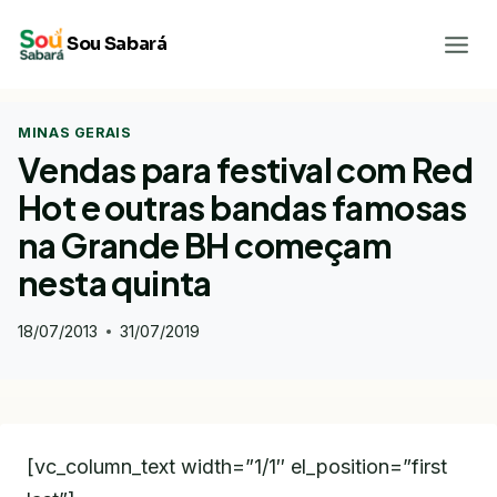
Pular
Sou Sabará
para
o
Conteúdo
MINAS GERAIS
Vendas para festival com Red
Hot e outras bandas famosas
na Grande BH começam
nesta quinta
18/07/2013
31/07/2019
[vc_column_text width=”1/1″ el_position=”first