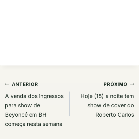
Navegação
ANTERIOR
PRÓXIMO
de
A venda dos ingressos
Hoje (18) a noite tem
Post
para show de
show de cover do
Beyoncé em BH
Roberto Carlos
começa nesta semana