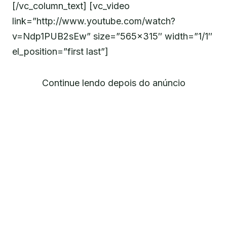
[/vc_column_text] [vc_video
link=”http://www.youtube.com/watch?
v=Ndp1PUB2sEw” size=”565×315″ width=”1/1″
el_position=”first last”]
Continue lendo depois do anúncio