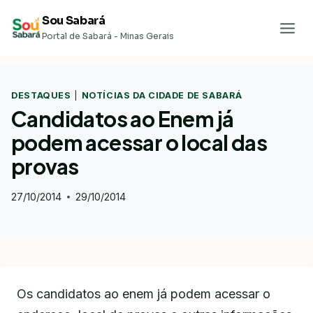
Pular
Sou Sabará
para
Portal de Sabará - Minas Gerais
o
Conteúdo
DESTAQUES
|
NOTÍCIAS DA CIDADE DE SABARÁ
Candidatos ao Enem já
podem acessar o local das
provas
27/10/2014
29/10/2014
Os candidatos ao enem já podem acessar o