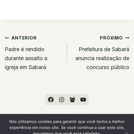
Navegação
ANTERIOR
PRÓXIMO
de
Padre é rendido
Prefeitura de Sabará
Post
durante assalto a
anuncia realização de
igreja em Sabará
concurso público
Nós utilizamos cookies para garantir que você tenha a melhor
experiência em nosso site. Se você continua a usar este site,
© 2026 Sou Sabará
assumimos que você está satisfeito.