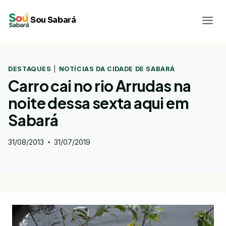
Pular
Sou Sabará
para
o
Conteúdo
DESTAQUES
|
NOTÍCIAS DA CIDADE DE SABARÁ
Carro cai no rio Arrudas na
noite dessa sexta aqui em
Sabará
31/08/2013
31/07/2019