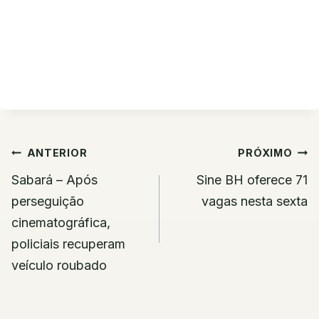
Navegação
ANTERIOR
PRÓXIMO
de
Sabará – Após
Sine BH oferece 71
Post
perseguição
vagas nesta sexta
cinematográfica,
policiais recuperam
veículo roubado