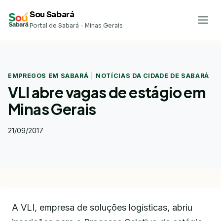
Pular
Sou Sabará
para
Portal de Sabará - Minas Gerais
o
Conteúdo
EMPREGOS EM SABARÁ
|
NOTÍCIAS DA CIDADE DE SABARÁ
VLI abre vagas de estágio em
Minas Gerais
21/09/2017
A VLI, empresa de soluções logísticas, abriu