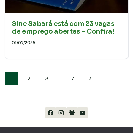
Sine Sabará está com 23 vagas
de emprego abertas – Confira!
01/07/2025
Navegação
Página
1
2
3
…
7
da
Seguinte
Página