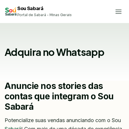
Pular
Sou Sabará
para
Portal de Sabará - Minas Gerais
o
Conteúdo
Adquira no Whatsapp
Anuncie nos stories das
contas que integram o Sou
Sabará
Potencialize suas vendas anunciando com o Sou
Sabará
! Com mais de uma década de experiência,