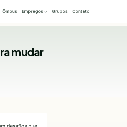
Ônibus
Empregos
Grupos
Contato
ara mudar
om desafios que