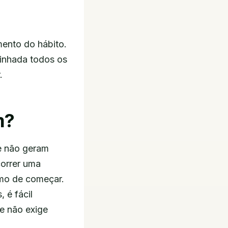
mento do hábito.
minhada todos os
.
m?
 e não geram
correr uma
mo de começar.
 é fácil
 e não exige