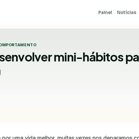
Painel
Notícias
OMPORTAMENTO
envolver mini-hábitos p
a
 por uma vida melhor, muitas vezes nos deparamos c