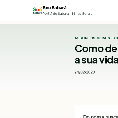
Pular
Sou Sabará
para
Portal de Sabará - Minas Gerais
o
Conteúdo
ASSUNTOS GERAIS
|
C
Como des
a sua vid
24/02/2023
Em nossa busca