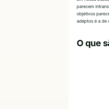
parecem intrans
objetivos pare
adeptos é a de 
O que s