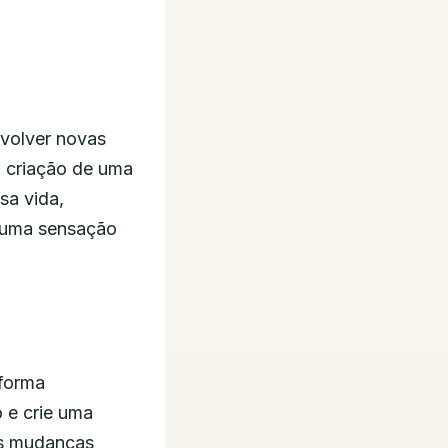
nvolver novas
 criação de uma
sa vida,
s uma sensação
 forma
 e crie uma
des mudanças