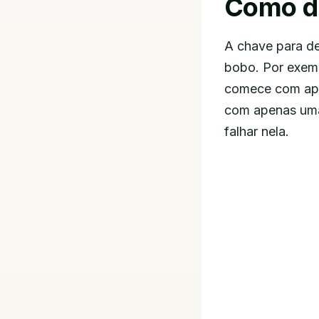
Como de
A chave para de
bobo. Por exemp
comece com ape
com apenas uma 
falhar nela.