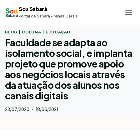
Pular
Sou Sabará
para
Portal de Sabará - Minas Gerais
o
Conteúdo
BLOG
|
COLUNA
|
EDUCAÇÃO
Faculdade se adapta ao
isolamento social, e implanta
projeto que promove apoio
aos negócios locais através
da atuação dos alunos nos
canais digitais
23/07/2020
18/06/2021