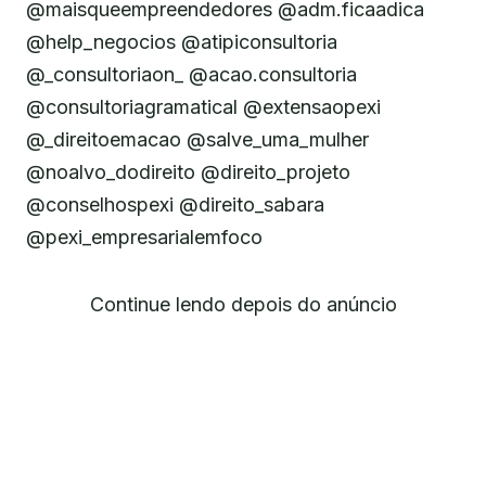
@maisqueempreendedores @adm.ficaadica
@help_negocios @atipiconsultoria
@_consultoriaon_ @acao.consultoria
@consultoriagramatical @extensaopexi
@_direitoemacao @salve_uma_mulher
@noalvo_dodireito @direito_projeto
@conselhospexi @direito_sabara
@pexi_empresarialemfoco
Continue lendo depois do anúncio