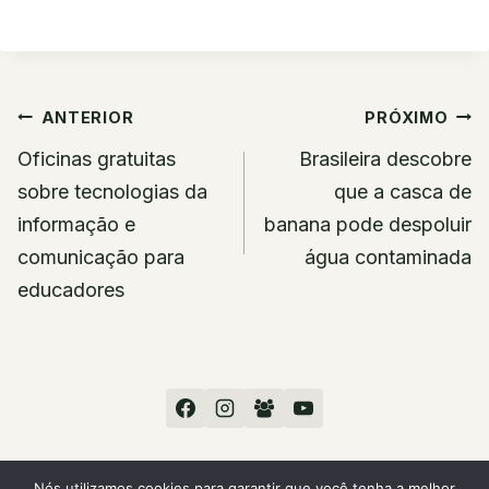
Navegação
ANTERIOR
PRÓXIMO
de
Oficinas gratuitas
Brasileira descobre
Post
sobre tecnologias da
que a casca de
informação e
banana pode despoluir
comunicação para
água contaminada
educadores
Nós utilizamos cookies para garantir que você tenha a melhor