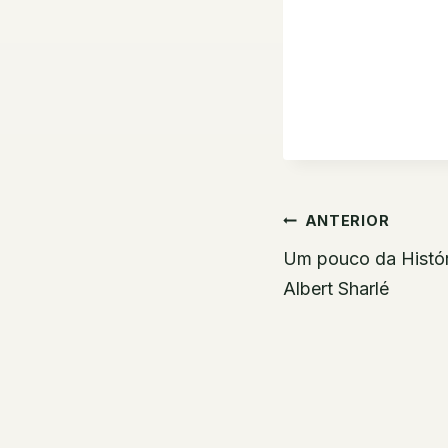
Navegaç
ANTERIOR
de
Um pouco da Histór
Albert Sharlé
Post