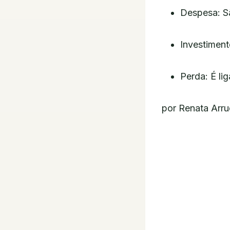
Despesa: Sã
Investiment
Perda: É l
por Renata Arr