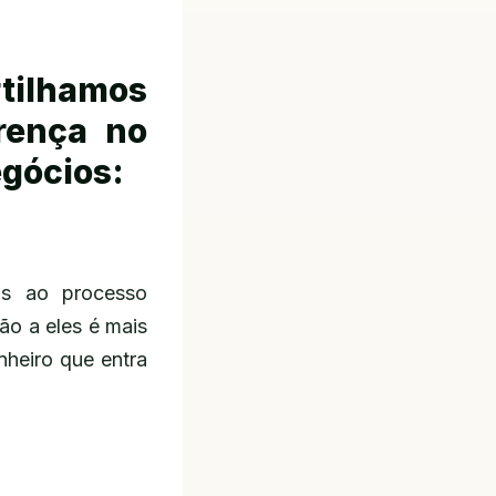
rtilhamos
erença no
egócios:
os ao processo
ão a eles é mais
heiro que entra