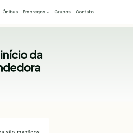
Ônibus
Empregos
Grupos
Contato
início da
endedora
os são mantidos