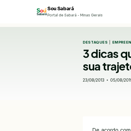
Pular
Sou Sabará
para
Portal de Sabará - Minas Gerais
o
Conteúdo
DESTAQUES
|
EMPREE
3 dicas qu
sua traj
23/08/2013
05/08/201
De acordo com 