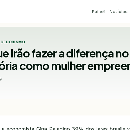
Painel
Notícias
NDEDORISMO
e irão fazer a diferença no 
etória como mulher empre
9
a economista Gina Paladino 39% dos lares brasileir