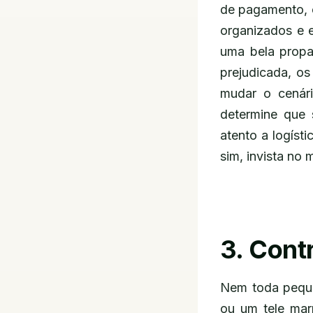
de pagamento, 
organizados e e
uma bela propa
prejudicada, os
mudar o cenár
determine que 
atento a logíst
sim, invista no
3. Cont
Nem toda peque
ou um tele mar