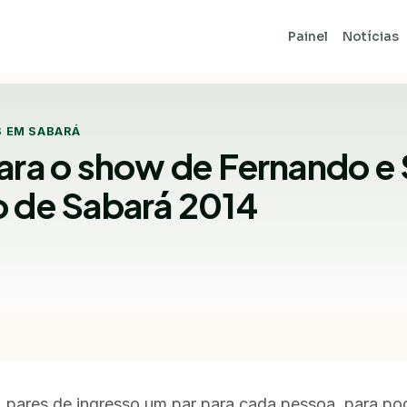
Painel
Notícias
 EM SABARÁ
para o show de Fernando e
o de Sabará 2014
2 pares de ingresso um par para cada pessoa, para pod