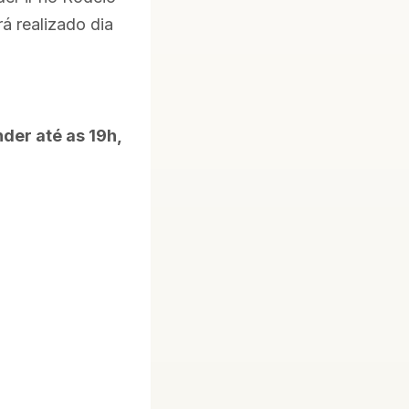
á realizado di
a
nder até as 19h,