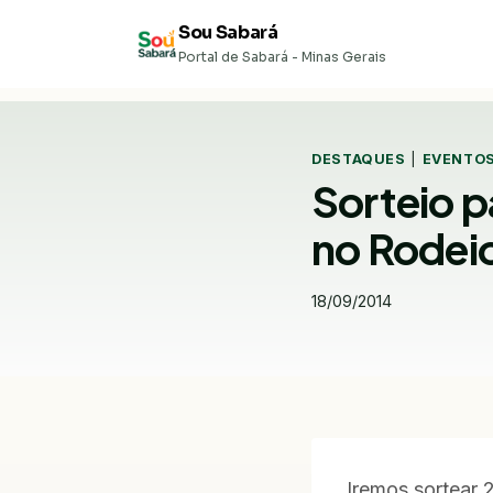
Pular
Sou Sabará
para
Portal de Sabará - Minas Gerais
o
Conteúdo
DESTAQUES
|
EVENTOS
Sorteio 
no Rodei
18/09/2014
Iremos sortear 