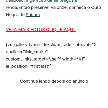
delicioso, a geração de
empregos
e
renda.Então preserve, valorize, conheça o Ouro
Negro de
Sabará
.
VEJA MAIS FOTOS CLIQUE AQUI.
[vc_gallery type=”flexslider_fade” interval=”3″
onclick=”link_image”
custom_links_target=”_self” width=”1/1″
el_position=”first last”]
Continue lendo depois do anúncio