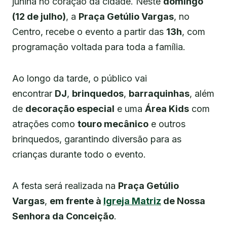
junina no coração da cidade. Neste
domingo
(12 de julho)
, a
Praça Getúlio Vargas
, no
Centro, recebe o evento a partir das
13h
, com
programação voltada para toda a família.
Ao longo da tarde, o público vai
encontrar
DJ
,
brinquedos
,
barraquinhas
, além
de
decoração especial
e uma
Área Kids
com
atrações como
touro mecânico
e outros
brinquedos, garantindo diversão para as
crianças durante todo o evento.
A festa será realizada na
Praça Getúlio
Vargas
,
em frente à
Igreja Matriz
de Nossa
Senhora da Conceição
.