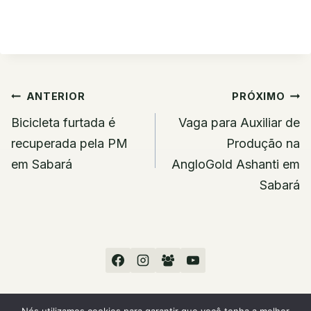
Navegação
ANTERIOR
PRÓXIMO
de
Bicicleta furtada é
Vaga para Auxiliar de
Post
recuperada pela PM
Produção na
em Sabará
AngloGold Ashanti em
Sabará