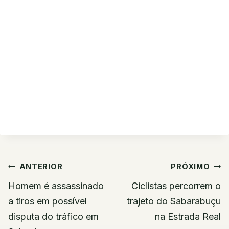
Navegação
ANTERIOR
PRÓXIMO
de
Homem é assassinado
Ciclistas percorrem o
Post
a tiros em possível
trajeto do Sabarabuçu
disputa do tráfico em
na Estrada Real