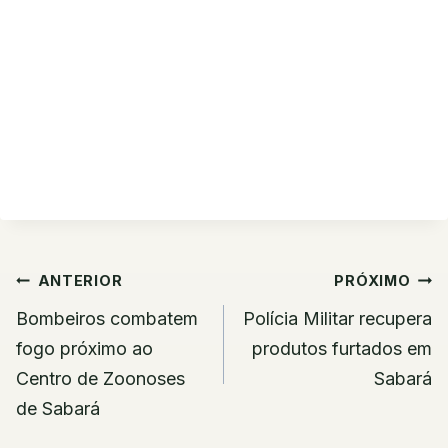
Navegação
ANTERIOR
PRÓXIMO
de
Bombeiros combatem
Polícia Militar recupera
Post
fogo próximo ao
produtos furtados em
Centro de Zoonoses
Sabará
de Sabará