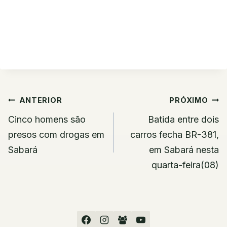
Navegação
ANTERIOR
PRÓXIMO
de
Cinco homens são
Batida entre dois
Post
presos com drogas em
carros fecha BR-381,
Sabará
em Sabará nesta
quarta-feira(08)