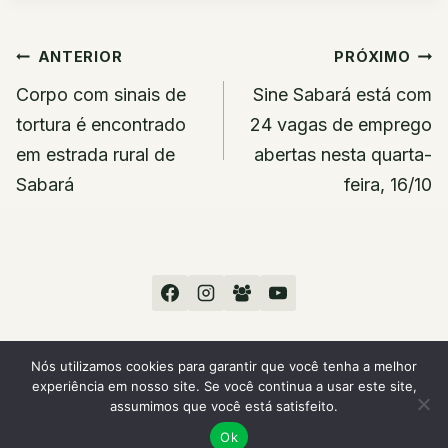
Navegação
ANTERIOR
PRÓXIMO
de
Corpo com sinais de
Sine Sabará está com
Post
tortura é encontrado
24 vagas de emprego
em estrada rural de
abertas nesta quarta-
Sabará
feira, 16/10
Nós utilizamos cookies para garantir que você tenha a melhor
experiência em nosso site. Se você continua a usar este site,
© 2026 Sou Sabará
assumimos que você está satisfeito.
Ok