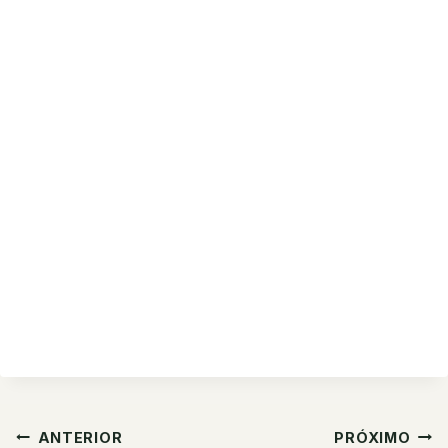
Navegação
ANTERIOR
PRÓXIMO