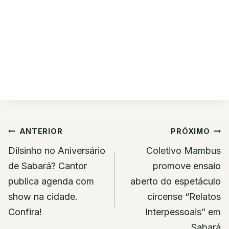
Navegação
ANTERIOR
PRÓXIMO
de
Dilsinho no Aniversário
Coletivo Mambus
Post
de Sabará? Cantor
promove ensaio
publica agenda com
aberto do espetáculo
show na cidade.
circense “Relatos
Confira!
Interpessoais” em
Sabará