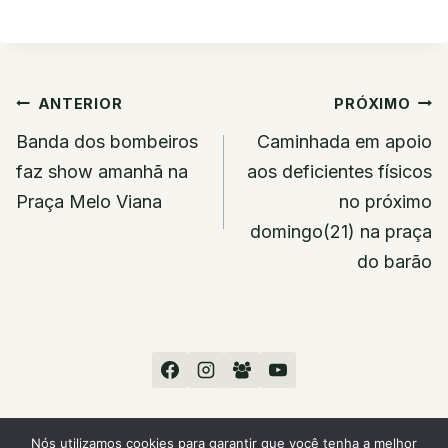
Navegação
ANTERIOR
PRÓXIMO
de
Banda dos bombeiros
Caminhada em apoio
Post
faz show amanhã na
aos deficientes físicos
Praça Melo Viana
no próximo
domingo(21) na praça
do barão
Nós utilizamos cookies para garantir que você tenha a melhor