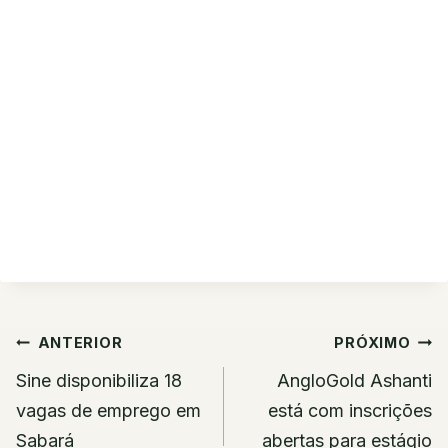
Navegação
ANTERIOR
PRÓXIMO
de
Sine disponibiliza 18
AngloGold Ashanti
Post
vagas de emprego em
está com inscrições
Sabará
abertas para estágio