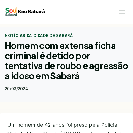
Pular
Sou Sabará
para
o
Conteúdo
NOTÍCIAS DA CIDADE DE SABARÁ
Homem com extensa ficha
criminal é detido por
tentativa de roubo e agressão
a idoso em Sabará
20/03/2024
Um homem de 42 anos foi preso pela Polícia