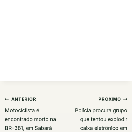
Navegação
ANTERIOR
PRÓXIMO
de
Motociclista é
Polícia procura grupo
Post
encontrado morto na
que tentou explodir
BR-381, em Sabará
caixa eletrônico em