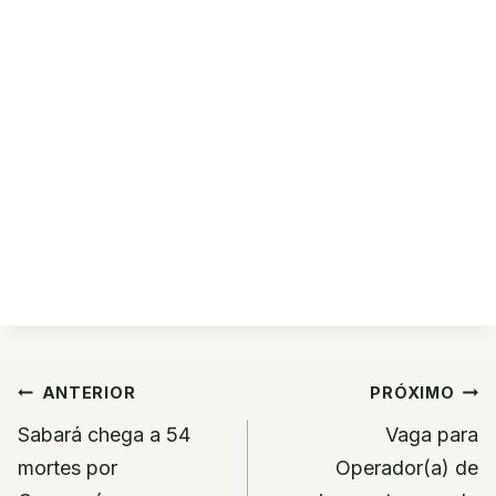
Navegação
ANTERIOR
PRÓXIMO
de
Sabará chega a 54
Vaga para
Post
mortes por
Operador(a) de