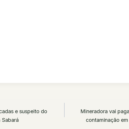
ão
cadas e suspeito do
Mineradora vai paga
m Sabará
contaminação em 