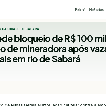
Painel
Notícias
S DA CIDADE DE SABARÁ
e bloqueio de R$ 100 mi
o de mineradora após va
ais em rio de Sabará
ico de Minas Gerais ajuizou ação cautelar contra a em