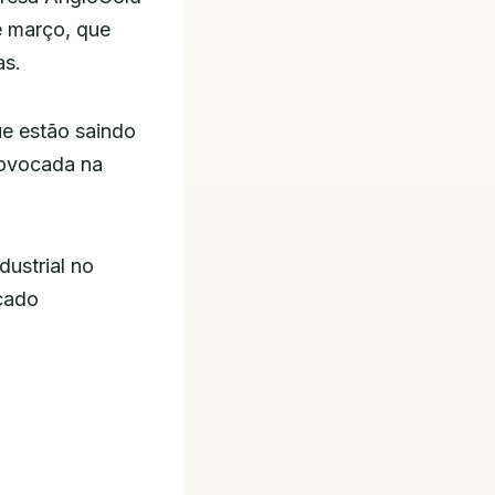
e março, que
as.
ue estão saindo
rovocada na
ustrial no
cado