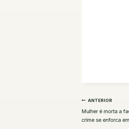
Navegaç
ANTERIOR
de
Mulher é morta a fa
crime se enforca e
Post