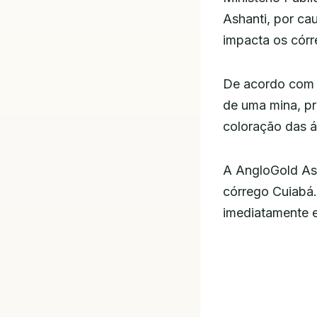
Ashanti, por ca
impacta os cór
De acordo com o
de uma mina, p
coloração das á
A AngloGold Ash
córrego Cuiabá
imediatamente e