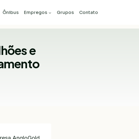
Ônibus
Empregos
Grupos
Contato
lhões e
zamento
presa AngloGold