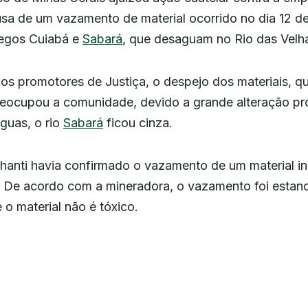
usa de um vazamento de material ocorrido no dia 12 d
regos Cuiabá e
Sabará
, que desaguam no Rio das Velh
s promotores de Justiça, o despejo dos materiais, q
reocupou a comunidade, devido a grande alteração p
guas, o rio
Sabará
ficou cinza.
anti havia confirmado o vazamento de um material ind
. De acordo com a mineradora, o vazamento foi estan
 o material não é tóxico.