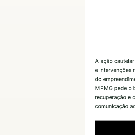
A ação cautelar
e intervenções n
do empreendimen
MPMG pede o bl
recuperação e 
comunicação ad