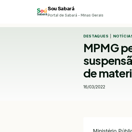
Pular
Sou Sabará
para
Portal de Sabará - Minas Gerais
o
Conteúdo
DESTAQUES
|
NOTÍCIA
MPMG ped
suspensã
de materi
16/03/2022
Ministério Públ