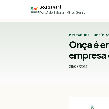
Pular
Sou Sabará
para
Portal de Sabará - Minas Gerais
o
Conteúdo
DESTAQUES
|
NOTÍCIA
Onça é en
empresa 
28/08/2014