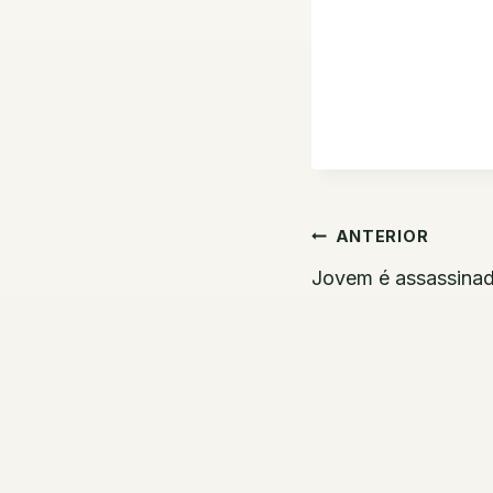
Navegaç
ANTERIOR
de
Jovem é assassinad
Post