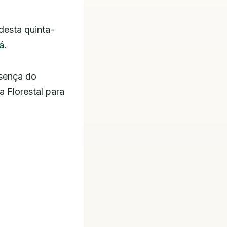
esta quinta-
á
.
esença do
a Florestal para