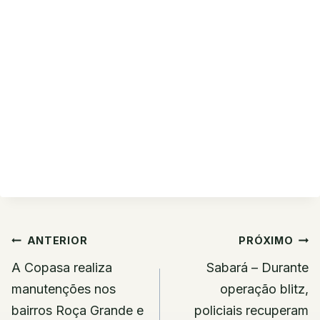
Navegação
ANTERIOR
PRÓXIMO
de
A Copasa realiza
Sabará – Durante
Post
manutenções nos
operação blitz,
bairros Roça Grande e
policiais recuperam