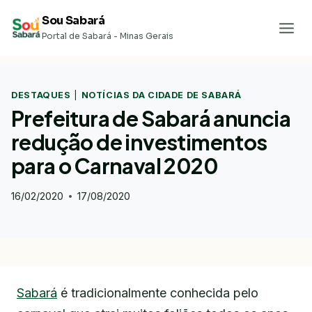
Pular
Sou Sabará
para
Portal de Sabará - Minas Gerais
o
Conteúdo
DESTAQUES
|
NOTÍCIAS DA CIDADE DE SABARÁ
Prefeitura de Sabará anuncia
redução de investimentos
para o Carnaval 2020
16/02/2020
17/08/2020
Sabará
é tradicionalmente conhecida pelo