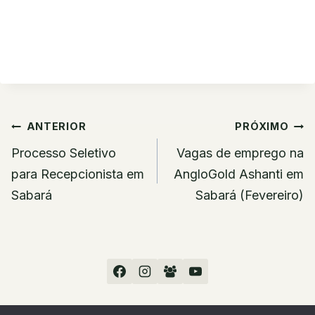
Navegação
ANTERIOR
PRÓXIMO
de
Processo Seletivo
Vagas de emprego na
Post
para Recepcionista em
AngloGold Ashanti em
Sabará
Sabará (Fevereiro)