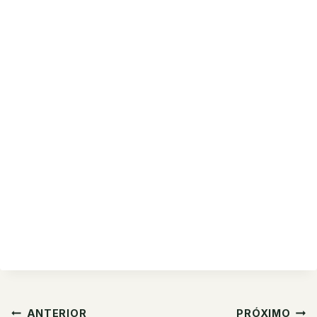
Navegação
ANTERIOR
PRÓXIMO