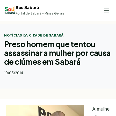
Pular
Sou Sabará
para
Portal de Sabará - Minas Gerais
o
Conteúdo
NOTÍCIAS DA CIDADE DE SABARÁ
Preso homem que tentou
assassinar a mulher por causa
de ciúmes em Sabará
19/05/2014
A mulhe