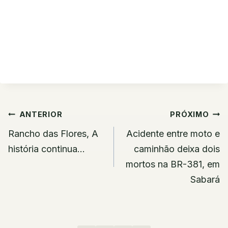
Navegação
ANTERIOR
PRÓXIMO
de
Rancho das Flores, A
Acidente entre moto e
Post
história continua…
caminhão deixa dois
mortos na BR-381, em
Sabará