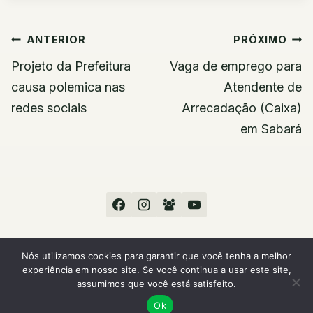
Navegação
ANTERIOR
PRÓXIMO
de
Projeto da Prefeitura
Vaga de emprego para
Post
causa polemica nas
Atendente de
redes sociais
Arrecadação (Caixa)
em Sabará
Nós utilizamos cookies para garantir que você tenha a melhor
experiência em nosso site. Se você continua a usar este site,
© 2026 Sou Sabará
assumimos que você está satisfeito.
Ok