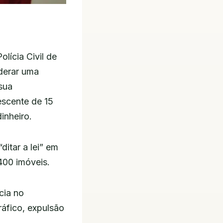
lícia Civil de
derar uma
 sua
escente de 15
inheiro.
ditar a lei” em
400 imóveis.
cia no
ráfico, expulsão