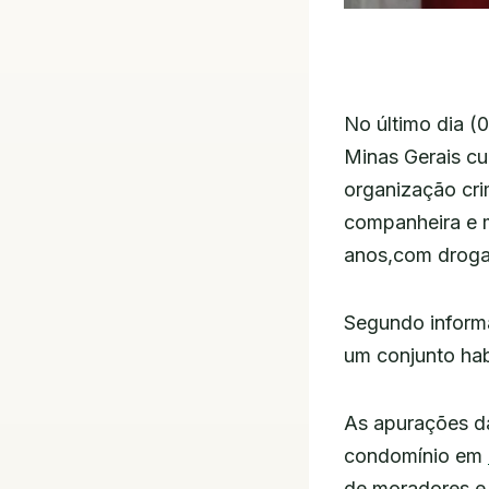
No último dia (0
Minas Gerais cu
organização cr
companheira e m
anos,com drogas
Segundo informa
um conjunto ha
As apurações da
condomínio em
de moradores e i