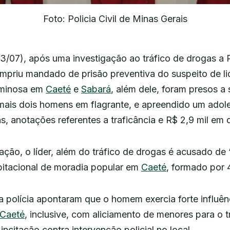
Foto: Policia Civil de Minas Gerais
3/07), após uma investigação ao tráfico de drogas a Po
mpriu mandado de prisão preventiva do suspeito de li
iminosa em
Caeté
e
Sabará
, além dele, foram presos a
ais dois homens em flagrante, e apreendido um adol
, anotações referentes a traficância e R$ 2,9 mil em d
ção, o líder, além do tráfico de drogas é
acusado de “
bitacional de moradia popular em
Caeté
, formado por 
 polícia apontaram que o homem exercia forte influên
Caeté
, inclusive, com aliciamento de menores para o t
ncitação contra intervenção policial no local.