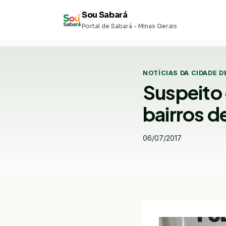
Pular
Sou Sabará
para
Portal de Sabará - Minas Gerais
o
Conteúdo
NOTÍCIAS DA CIDADE D
Suspeito
bairros d
06/07/2017