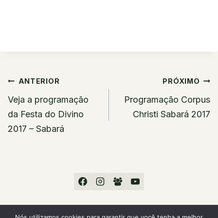
Navegação
ANTERIOR
PRÓXIMO
de
Veja a programação
Programação Corpus
Post
da Festa do Divino
Christi Sabará 2017
2017 – Sabará
Nós utilizamos cookies para garantir que você tenha a melhor