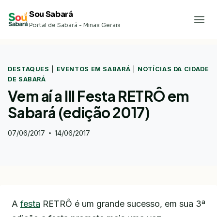
Pular
Sou Sabará
para
Portal de Sabará - Minas Gerais
o
Conteúdo
DESTAQUES
|
EVENTOS EM SABARÁ
|
NOTÍCIAS DA CIDADE
DE SABARÁ
Vem aí a III Festa RETRÔ em
Sabará (edição 2017)
07/06/2017
14/06/2017
A
festa
RETRÔ é um grande sucesso, em sua 3ª