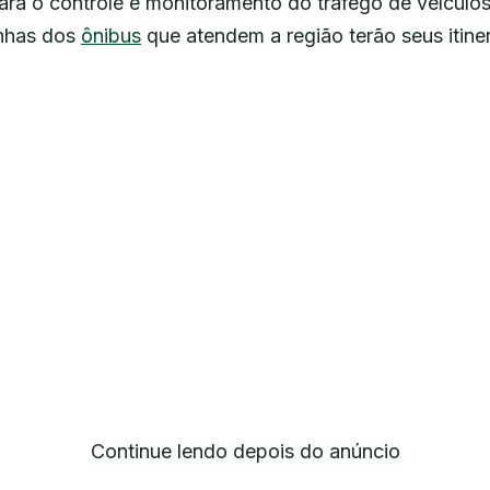
á o controle e monitoramento do tráfego de veículos
inhas dos
ônibus
que atendem a região terão seus itine
Continue lendo depois do anúncio