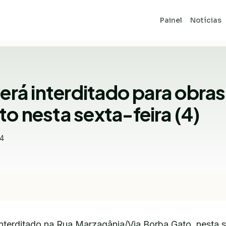
Painel
Notícias
será interditado para obras
o nesta sexta-feira (4)
14
 interditado na Rua Marzagânia/Via Borba Gato, nesta s