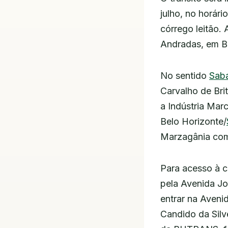
julho, no horár
córrego leitão.
Andradas, em Be
No sentido
Sab
Carvalho de Bri
a Indústria Marc
Belo Horizonte/
Marzagânia co
Para acesso à c
pela Avenida Jo
entrar na Aveni
Candido da Sil