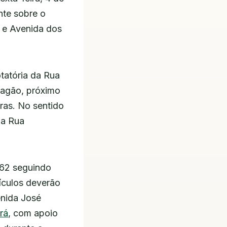
nte sobre o
e Avenida dos
rotatória da Rua
rzagão, próximo
iras. No sentido
da Rua
262 seguindo
eículos deverão
enida José
rá
, com apoio