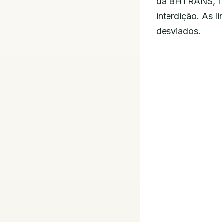
da BHTRANS, far
interdição. As l
desviados.