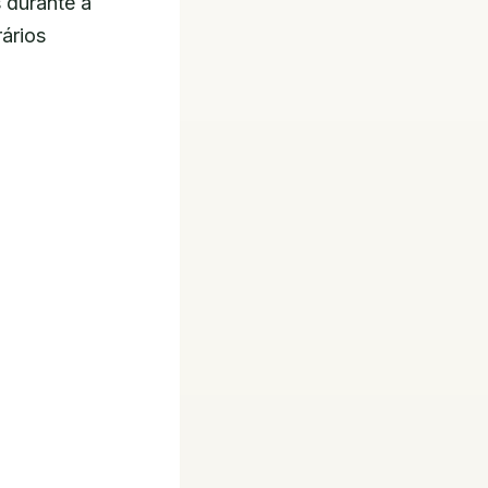
 durante a
rários