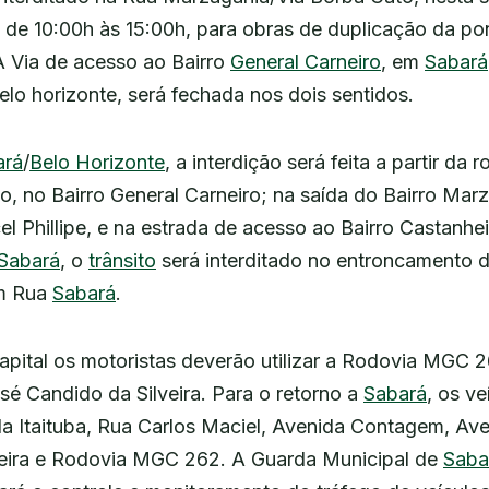
io de 10:00h às 15:00h, para obras de duplicação da po
 A Via de acesso ao Bairro
General Carneiro
, em
Sabará
lo horizonte, será fechada nos dois sentidos.
ará
/
Belo Horizonte
, a interdição será feita a partir da 
to, no Bairro General Carneiro; na saída do Bairro Ma
el Phillipe, e na estrada de acesso ao Bairro Castanhe
Sabará
, o
trânsito
será interditado no entroncamento 
m Rua
Sabará
.
apital os motoristas deverão utilizar a Rodovia MGC 
sé Candido da Silveira. Para o retorno a
Sabará
, os v
da Itaituba, Rua Carlos Maciel, Avenida Contagem, Av
veira e Rodovia MGC 262. A Guarda Municipal de
Saba