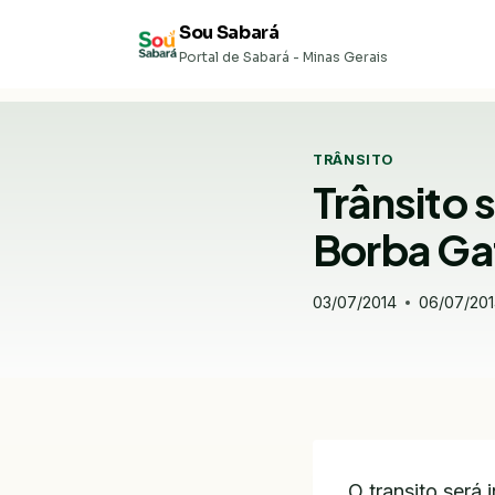
Pular
Sou Sabará
para
Portal de Sabará - Minas Gerais
o
Conteúdo
TRÂNSITO
Trânsito 
Borba Gat
03/07/2014
06/07/20
O transito será