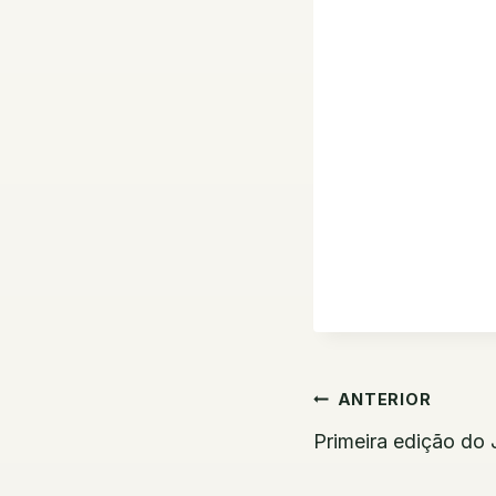
Navegaç
ANTERIOR
de
Primeira edição do 