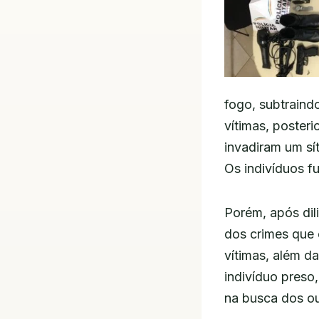
fogo, subtraind
vítimas, poster
invadiram um sí
Os indivíduos f
Porém, após dil
dos crimes que 
vítimas, além d
indivíduo preso
na busca dos ou