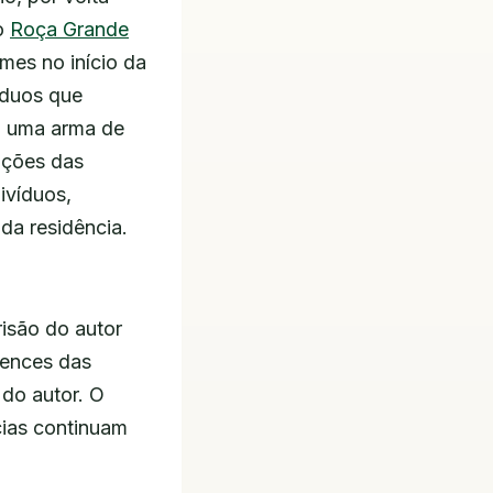
ro
Roça Grande
mes no início da
íduos que
 uma arma de
ações das
ivíduos,
da residência.
isão do autor
tences das
 do autor. O
ncias continuam