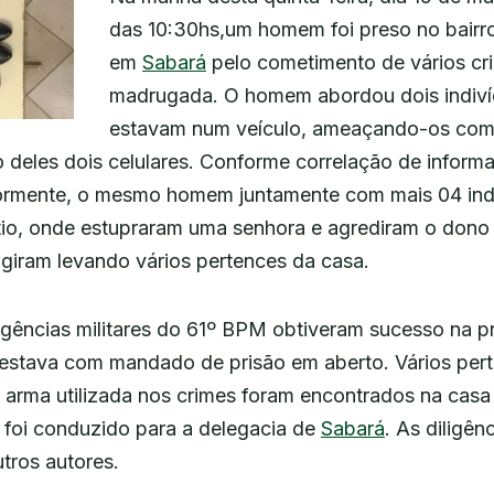
das 10:30hs,um homem foi preso no bair
em
Sabará
pelo cometimento de vários cri
madrugada. O homem abordou dois indiv
estavam num veículo, ameaçando-os com
o deles dois celulares. Conforme correlação de inform
iormente, o mesmo homem juntamente com mais 04 ind
tio, onde estupraram uma senhora e agrediram o dono 
ugiram levando vários pertences da casa.
igências militares do 61º BPM obtiveram sucesso na pr
estava com mandado de prisão em aberto. Vários per
a arma utilizada nos crimes foram encontrados na casa
, foi conduzido para a delegacia de
Sabará
. As diligê
tros autores.