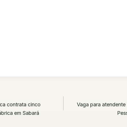
ão
ica contrata cinco
Vaga para atendente 
fábrica em Sabará
Pes