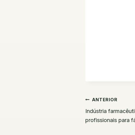
Navegaç
ANTERIOR
de
Indústria farmacêut
profissionais para 
Post