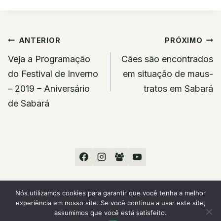
Navegação
ANTERIOR
PRÓXIMO
de
Veja a Programação
Cães são encontrados
Post
do Festival de Inverno
em situação de maus-
– 2019 – Aniversário
tratos em Sabará
de Sabará
Nós utilizamos cookies para garantir que você tenha a melhor
experiência em nosso site. Se você continua a usar este site,
© 2026 Sou Sabará
assumimos que você está satisfeito.