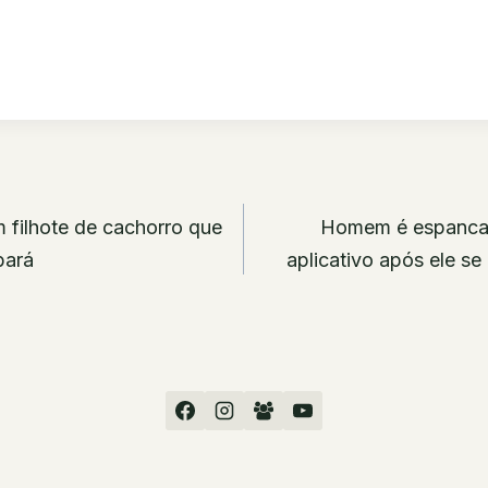
ão
 filhote de cachorro que
Homem é espancad
bará
aplicativo após ele se