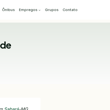
Ônibus
Empregos
Grupos
Contato
 de
em
Sabará
-MG.