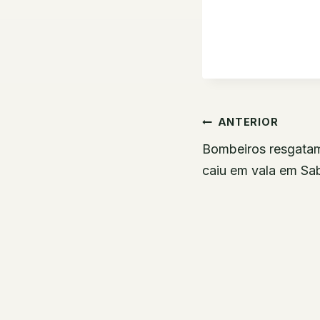
Navegaç
ANTERIOR
de
Bombeiros resgatam
caiu em vala em Sa
Post