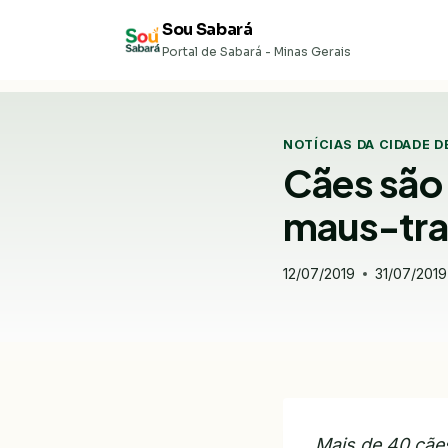
Pular
Sou Sabará
para
Portal de Sabará - Minas Gerais
o
Conteúdo
NOTÍCIAS DA CIDADE D
Cães são
maus-tra
12/07/2019
31/07/2019
Mais de 40 cãe