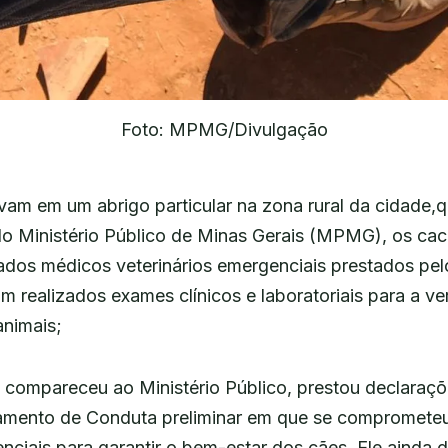
Foto: MPMG/Divulgação
vam em um abrigo particular na zona rural da cidade,q
o Ministério Público de Minas Gerais (MPMG), os cac
dos médicos veterinários emergenciais prestados pelo
m realizados exames clínicos e laboratoriais para a ve
nimais;
 compareceu ao Ministério Público, prestou declaraç
amento de Conduta preliminar em que se comprometeu
ciais para garantir o bem-estar dos cães. Ele ainda 