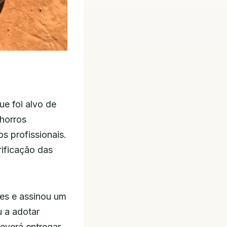
ue foi alvo de
horros
s profissionais.
rificação das
ões e assinou um
 a adotar
deverá entregar