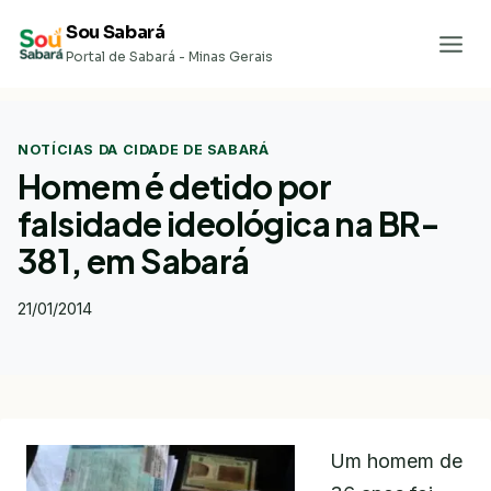
Pular
Sou Sabará
para
Portal de Sabará - Minas Gerais
o
Conteúdo
NOTÍCIAS DA CIDADE DE SABARÁ
Homem é detido por
falsidade ideológica na BR-
381, em Sabará
21/01/2014
Um homem de