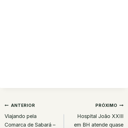
Navegação
ANTERIOR
PRÓXIMO
de
Viajando pela
Hospital João XXIII
Post
Comarca de Sabará –
em BH atende quase