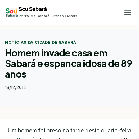
Pular
Sou Sabará
para
Portal de Sabará - Minas Gerais
o
Conteúdo
NOTÍCIAS DA CIDADE DE SABARÁ
Homem invade casa em
Sabará e espanca idosa de 89
anos
18/12/2014
Um homem foi preso na tarde desta quarta-feira