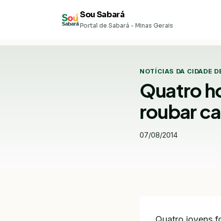
Pular
Sou Sabará
para
Portal de Sabará - Minas Gerais
o
Conteúdo
NOTÍCIAS DA CIDADE D
Quatro h
roubar ca
07/08/2014
Quatro jovens f