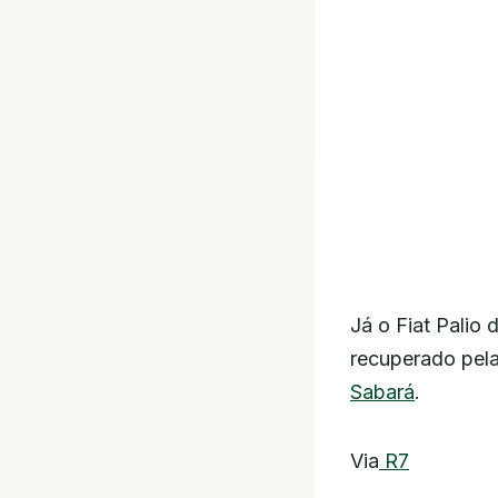
Já o Fiat Palio
recuperado pela
Sabará
.
Via
R7