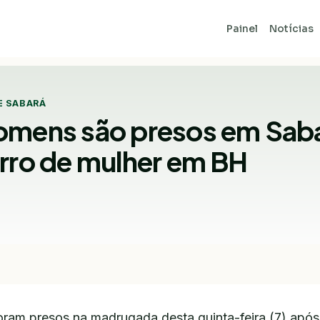
Painel
Notícias
E SABARÁ
omens são presos em Sab
rro de mulher em BH
oram presos na madrugada desta quinta-feira (7) apó