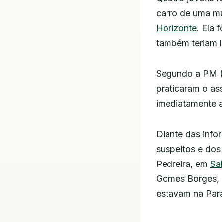
carro de uma mu
Horizonte
. Ela 
também teriam l
Segundo a PM (P
praticaram o as
imediatamente ac
Diante das infor
suspeitos e dos 
Pedreira, em
Sa
Gomes Borges, d
estavam na Para