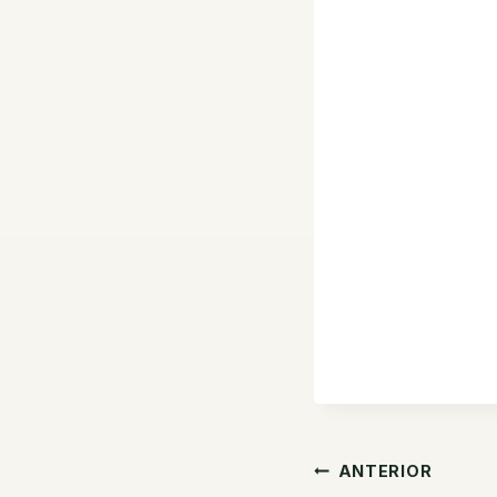
Navegaç
ANTERIOR