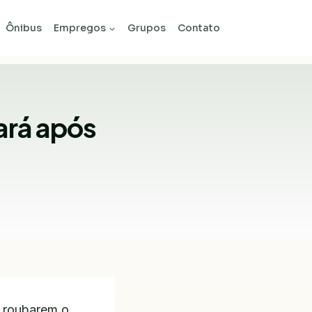
Ônibus
Empregos
Grupos
Contato
ará após
s roubarem o