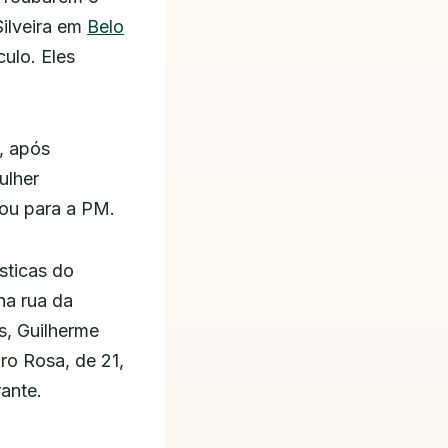
ilveira em
Belo
culo. Eles
, após
ulher
gou para a PM.
sticas do
na rua da
s, Guilherme
ro Rosa, de 21,
ante.