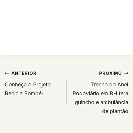
Navegação
ANTERIOR
PRÓXIMO
de
Conheça o Projeto
Trecho do Anel
Post
Recicla Pompéu
Rodoviário em BH terá
guincho e ambulância
de plantão