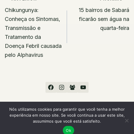
de
Chikungunya:
15 bairros de Sabará
Post
Conheça os Sintomas,
ficarão sem água na
Transmissão e
quarta-feira
Tratamento da
Doença Febril causada
pelo Alphavirus
Nós utilizamos cookies para garantir que você tenha a melhor
experiência em nosso site. Se você continua a usar este site,
© 2026 Sou Sabará
assumimos que você está satisfeito.
Ok