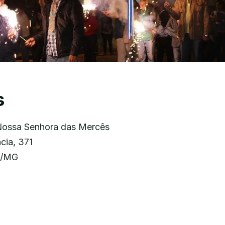
s
 Nossa Senhora das Mercês
cia, 371
/MG