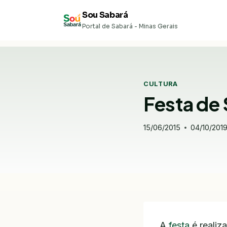
Pular
Sou Sabará
para
Portal de Sabará - Minas Gerais
o
Conteúdo
CULTURA
Festa de 
15/06/2015
04/10/201
A
festa
é realiz